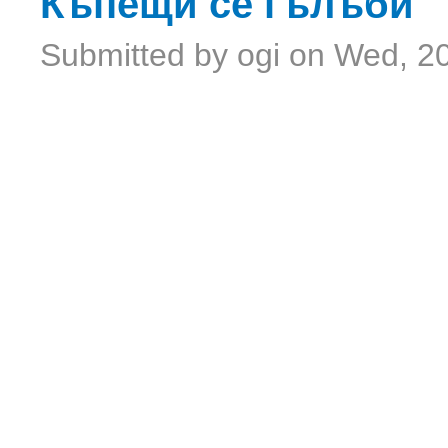
Къпещи се гълъби
Submitted by
ogi
on Wed, 20