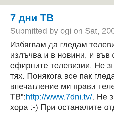
Ski
ma
co
7 дни ТВ
Submitted by
ogi
on Sat, 20
Избягвам да гледам телеви
излъчва и в новини, и във
ефирните телевизии. Не з
тях. Понякога все пак гле
впечатление ми прави теле
ТВ":
http://www.7dni.tv/
. Не 
хора :-) При останалите о