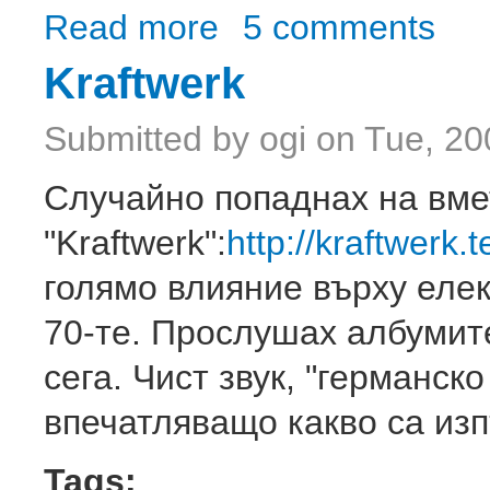
Read more
about 1152×864
5 comments
Kraftwerk
Submitted by
ogi
on Tue, 20
Случайно попаднах на вмет
"Kraftwerk":
http://kraftwerk
голямо влияние върху елек
70-те. Прослушах албумите
сега. Чист звук, "германск
впечатляващо какво са изп
Tags: