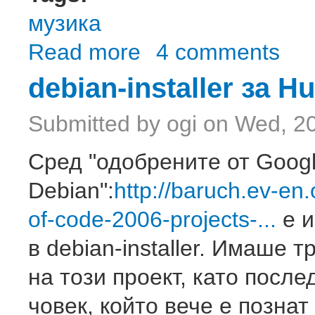
музика
Read more
about Kraftwerk
4 comments
debian-installer за H
Submitted by
ogi
on Wed, 20
Сред "одобрените от Googl
Debian":
http://baruch.ev-en
of-code-2006-projects-...
е и
в debian-installer. Имаше
на този проект, като посл
човек, който вече е позна