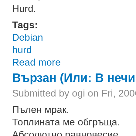
Hurd.
Tags:
Debian
hurd
Read more
about debian-installer за Hurd
Вързан (Или: В нечи
Submitted by
ogi
on Fri, 200
Пълен мрак.
Топлината ме обгръща.
Абсолютно равновесие.