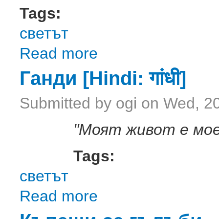
Tags:
светът
Read more
about 7 дни ТВ
Ганди [Hindi: गांधी]
Submitted by
ogi
on Wed, 20
"Моят живот е мо
Tags:
светът
Read more
about Ганди [Hindi: गांधी]