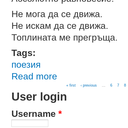
Не мога да се движа.
Не искам да се движа.
Топлината ме прегръща.
Tags:
поезия
Read more
about Вързан (Или: В нечий стомах)
« first
‹ previous
…
6
7
8
Pages
User login
Username
*