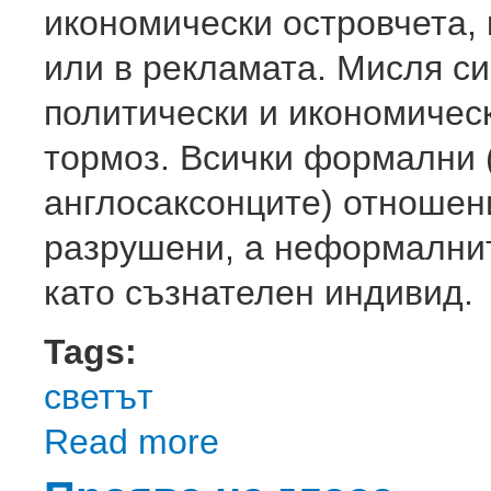
икономически островчета,
или в рекламата. Мисля си
политически и икономичес
тормоз. Всички формални (
англосаксонците) отношен
разрушени, а неформалнит
като съзнателен индивид.
Tags:
светът
Read more
about Оправянето на България