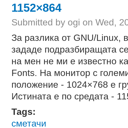
1152×864
Submitted by
ogi
on Wed, 20
За разлика от GNU/Linux, 
зададе подразбиращата се
на мен не ми е известно ка
Fonts. На монитор с голем
положение - 1024×768 е гр
Истината е по средата - 11
Tags:
сметачи