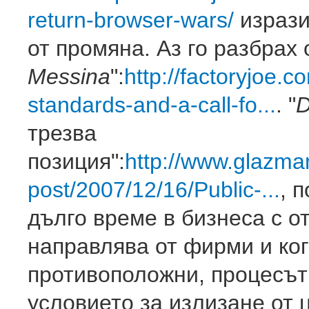
return-browser-wars/
изрази
от промяна. Аз го разбрах 
Messina
":
http://factoryjoe.
standards-and-a-call-fo...
. "
D
трезва
позиция":
http://www.glazma
post/2007/12/16/Public-...
, 
дълго време в бизнеса с о
направлява от фирми и ко
противоположни, процесът 
условието за излизане от 