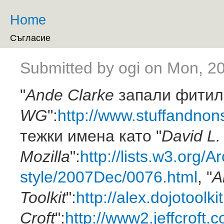
Ski
ma
Home
You are here
co
Съгласие
Submitted by
ogi
on Mon, 20
"
Ande Clarke
запали фитил
WG
":
http://www.stuffandnon
тежки имена като "
David L.
Mozilla
":
http://lists.w3.org/
style/2007Dec/0076.html
, "
A
Toolkit
":
http://alex.dojotoolk
Croft
":
http://www2.jeffcroft