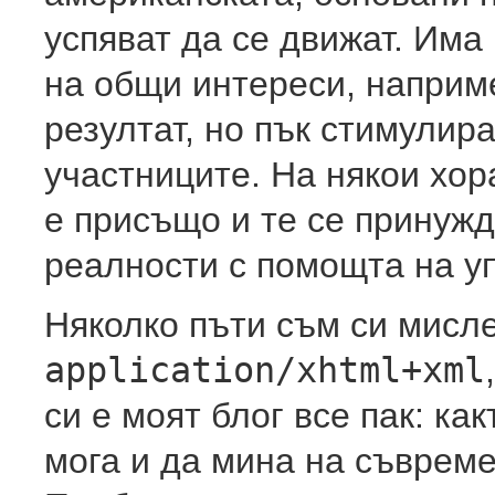
успяват да се движат. Има
на общи интереси, наприме
резултат, но пък стимули
участниците. На някои хо
е присъщо и те се принужд
реалности с помощта на у
Няколко пъти съм си мисле
application/xhtml+xml
си е моят блог все пак: ка
мога и да мина на съвреме