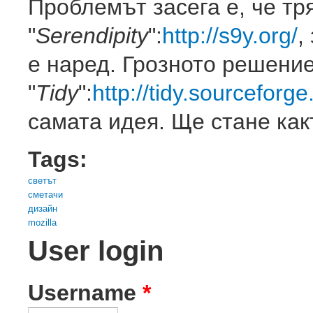
Проблемът засега е, че тр
"
Serendipity
":
http://s9y.org/
,
е наред. Грозното решение
"
Tidy
":
http://tidy.sourceforge
самата идея. Ще стане как
Tags:
светът
сметачи
дизайн
mozilla
User login
Username
*