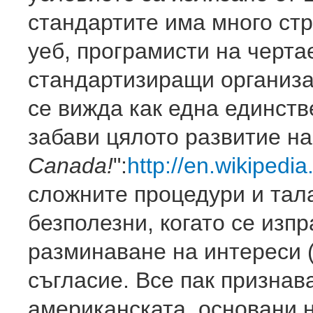
стандартите има много стр
уеб, програмисти на черт
стандартизиращи организа
се вижда как една единст
забави цялото развитие на
Canada!
":
http://en.wikiped
сложните процедури и тал
безполезни, когато се изп
разминаване на интереси 
съгласие. Все пак признав
американската, основани н